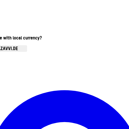
te with local currency?
.ZAVVI.DE
Kontomenü aufrufen