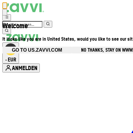
Welcome
It looks like you are in United States, would you like to see our si
NO THANKS, STAY ON WWW
GO TO US.ZAVVI.COM
EUR
•
ANMELDEN