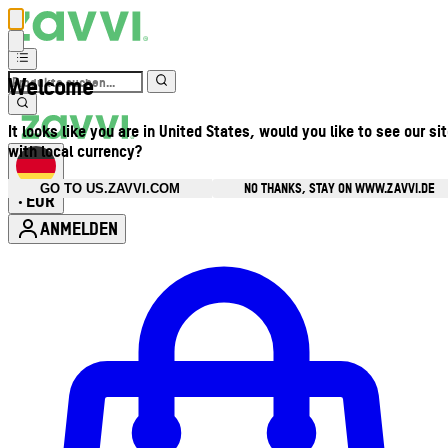
Welcome
It looks like you are in United States, would you like to see our si
with local currency?
NO THANKS, STAY ON WWW.ZAVVI.DE
GO TO US.ZAVVI.COM
EUR
•
ANMELDEN
Kontomenü aufrufen