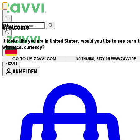
Welcome
It looks like you are in United States, would you like to see our si
with local currency?
NO THANKS, STAY ON WWW.ZAVVI.DE
GO TO US.ZAVVI.COM
EUR
•
ANMELDEN
Kontomenü aufrufen