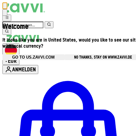
Welcome
It looks like you are in United States, would you like to see our si
with local currency?
NO THANKS, STAY ON WWW.ZAVVI.DE
GO TO US.ZAVVI.COM
EUR
•
ANMELDEN
Kontomenü aufrufen