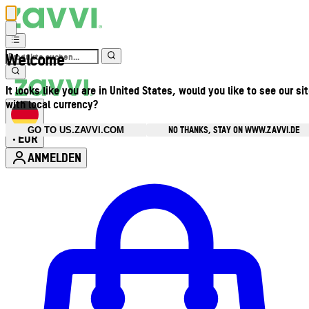
Welcome
It looks like you are in United States, would you like to see our si
with local currency?
NO THANKS, STAY ON WWW.ZAVVI.DE
GO TO US.ZAVVI.COM
EUR
•
ANMELDEN
Kontomenü aufrufen