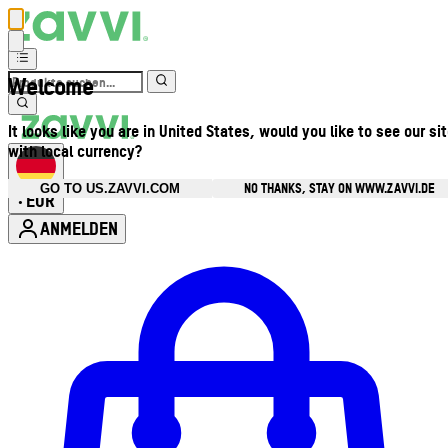
Welcome
It looks like you are in United States, would you like to see our si
with local currency?
NO THANKS, STAY ON WWW.ZAVVI.DE
GO TO US.ZAVVI.COM
EUR
•
ANMELDEN
Kontomenü aufrufen