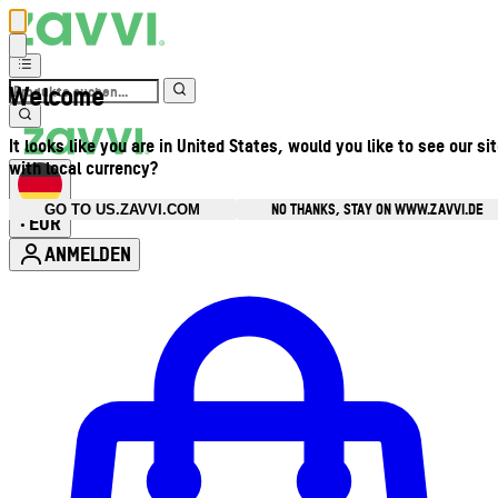
Welcome
It looks like you are in United States, would you like to see our si
with local currency?
NO THANKS, STAY ON WWW.ZAVVI.DE
GO TO US.ZAVVI.COM
EUR
•
ANMELDEN
Kontomenü aufrufen