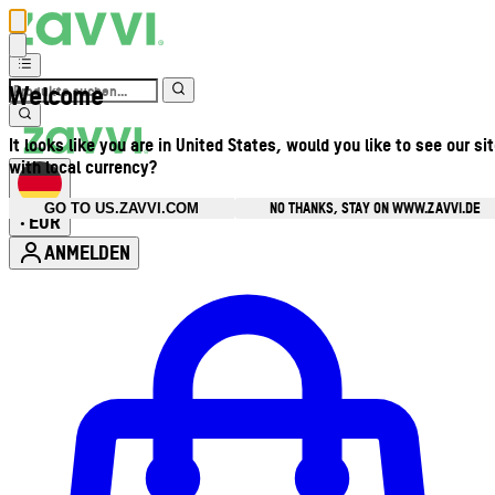
Welcome
It looks like you are in United States, would you like to see our si
with local currency?
NO THANKS, STAY ON WWW.ZAVVI.DE
GO TO US.ZAVVI.COM
EUR
•
ANMELDEN
Kontomenü aufrufen