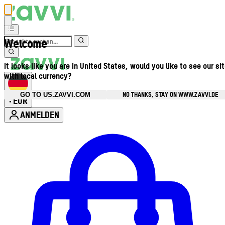
Welcome
It looks like you are in United States, would you like to see our si
with local currency?
NO THANKS, STAY ON WWW.ZAVVI.DE
GO TO US.ZAVVI.COM
EUR
•
ANMELDEN
Kontomenü aufrufen