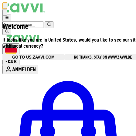
Welcome
It looks like you are in United States, would you like to see our si
with local currency?
NO THANKS, STAY ON WWW.ZAVVI.DE
GO TO US.ZAVVI.COM
EUR
•
ANMELDEN
Kontomenü aufrufen