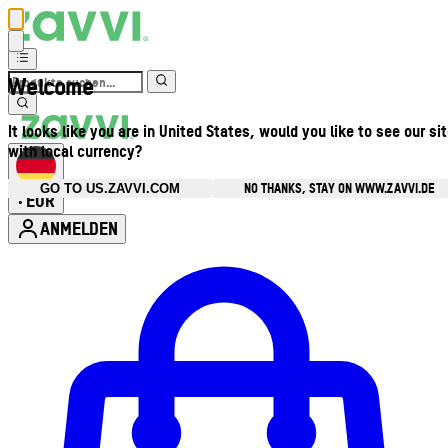
Welcome
It looks like you are in United States, would you like to see our si
with local currency?
NO THANKS, STAY ON WWW.ZAVVI.DE
GO TO US.ZAVVI.COM
EUR
•
ANMELDEN
Kontomenü aufrufen