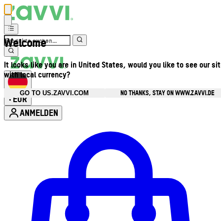
Welcome
It looks like you are in United States, would you like to see our si
with local currency?
NO THANKS, STAY ON WWW.ZAVVI.DE
GO TO US.ZAVVI.COM
EUR
•
ANMELDEN
Kontomenü aufrufen