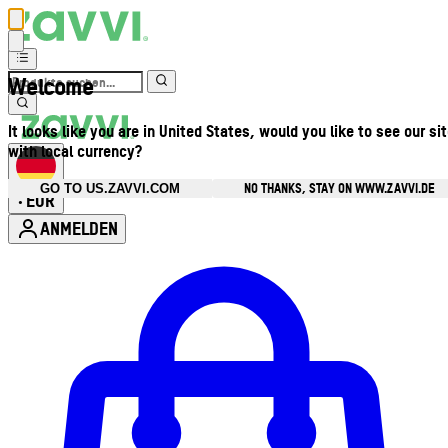
Welcome
It looks like you are in United States, would you like to see our si
with local currency?
NO THANKS, STAY ON WWW.ZAVVI.DE
GO TO US.ZAVVI.COM
EUR
•
ANMELDEN
Kontomenü aufrufen