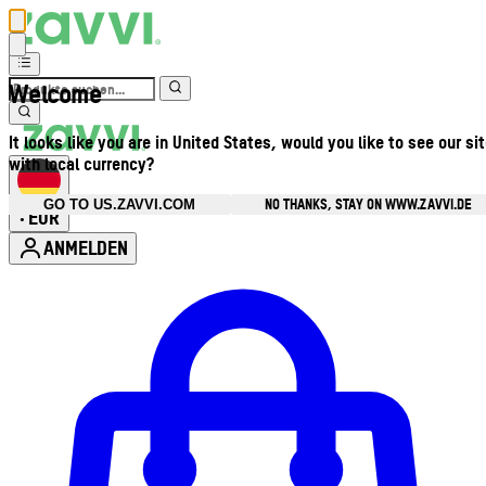
Welcome
It looks like you are in United States, would you like to see our si
with local currency?
NO THANKS, STAY ON WWW.ZAVVI.DE
GO TO US.ZAVVI.COM
EUR
•
ANMELDEN
Kontomenü aufrufen