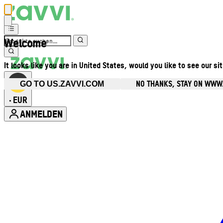
Welcome
It looks like you are in United States, would you like to see our si
NO THANKS, STAY ON WWW
GO TO US.ZAVVI.COM
EUR
•
ANMELDEN