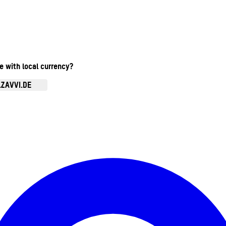
te with local currency?
.ZAVVI.DE
Kontomenü aufrufen