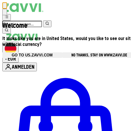
Welcome
It looks like you are in United States, would you like to see our si
with local currency?
NO THANKS, STAY ON WWW.ZAVVI.DE
GO TO US.ZAVVI.COM
EUR
•
ANMELDEN
Kontomenü aufrufen