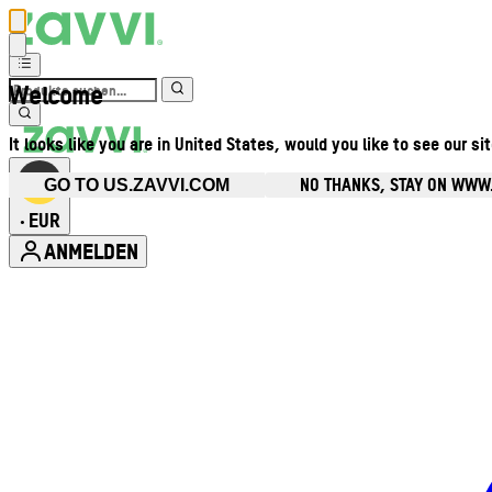
Welcome
It looks like you are in United States, would you like to see our si
NO THANKS, STAY ON WWW
GO TO US.ZAVVI.COM
EUR
•
ANMELDEN