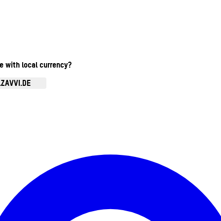
te with local currency?
.ZAVVI.DE
Kontomenü aufrufen