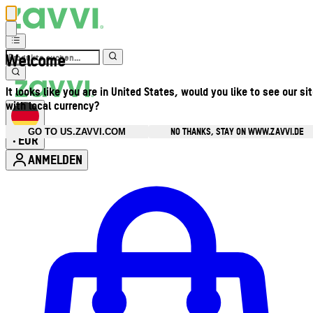
Welcome
It looks like you are in United States, would you like to see our si
with local currency?
NO THANKS, STAY ON WWW.ZAVVI.DE
GO TO US.ZAVVI.COM
EUR
•
ANMELDEN
Kontomenü aufrufen