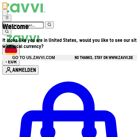
Welcome
It looks like you are in United States, would you like to see our si
with local currency?
NO THANKS, STAY ON WWW.ZAVVI.DE
GO TO US.ZAVVI.COM
EUR
•
ANMELDEN
Kontomenü aufrufen