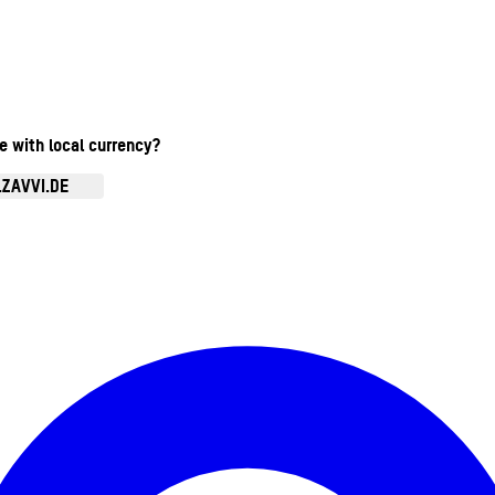
te with local currency?
.ZAVVI.DE
Kontomenü aufrufen