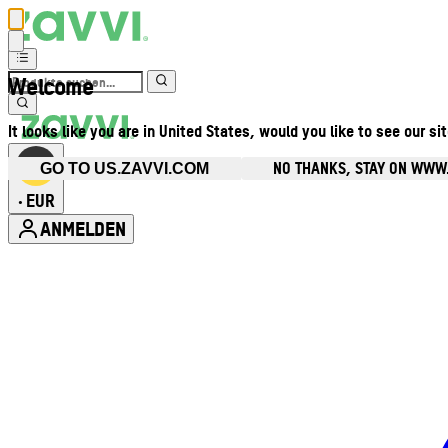
Welcome
It looks like you are in United States, would you like to see our si
NO THANKS, STAY ON WWW
GO TO US.ZAVVI.COM
EUR
•
ANMELDEN