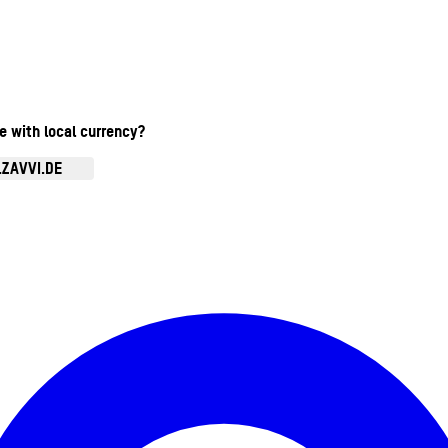
te with local currency?
.ZAVVI.DE
Kontomenü aufrufen