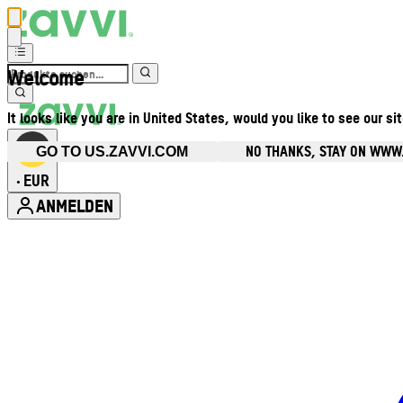
Welcome
It looks like you are in United States, would you like to see our si
NO THANKS, STAY ON WWW
GO TO US.ZAVVI.COM
EUR
•
ANMELDEN