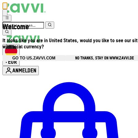
Welcome
It looks like you are in United States, would you like to see our si
with local currency?
NO THANKS, STAY ON WWW.ZAVVI.DE
GO TO US.ZAVVI.COM
EUR
•
ANMELDEN
Kontomenü aufrufen