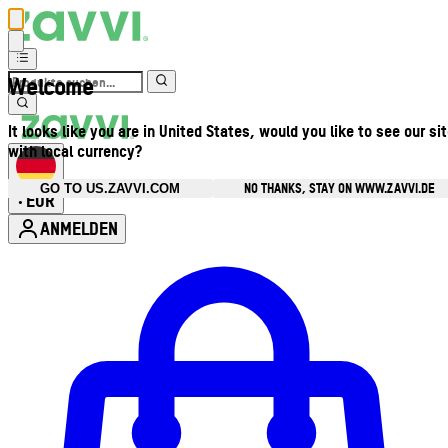
Welcome
It looks like you are in United States, would you like to see our si
with local currency?
NO THANKS, STAY ON WWW.ZAVVI.DE
GO TO US.ZAVVI.COM
EUR
•
ANMELDEN
Kontomenü aufrufen