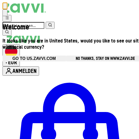
Welcome
It looks like you are in United States, would you like to see our si
with local currency?
NO THANKS, STAY ON WWW.ZAVVI.DE
GO TO US.ZAVVI.COM
EUR
•
ANMELDEN
Kontomenü aufrufen