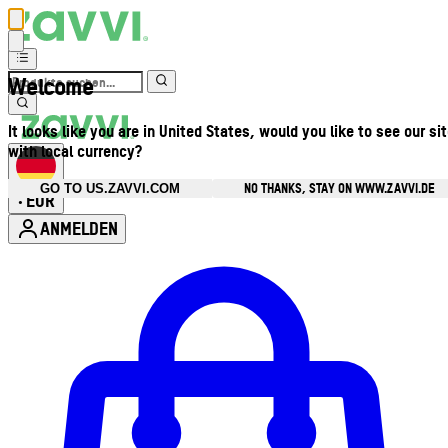
Welcome
It looks like you are in United States, would you like to see our si
with local currency?
NO THANKS, STAY ON WWW.ZAVVI.DE
GO TO US.ZAVVI.COM
EUR
•
ANMELDEN
Kontomenü aufrufen