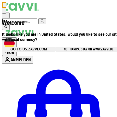
Welcome
It looks like you are in United States, would you like to see our si
with local currency?
NO THANKS, STAY ON WWW.ZAVVI.DE
GO TO US.ZAVVI.COM
EUR
•
ANMELDEN
Kontomenü aufrufen