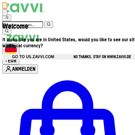
Welcome
It looks like you are in United States, would you like to see our si
with local currency?
NO THANKS, STAY ON WWW.ZAVVI.DE
GO TO US.ZAVVI.COM
EUR
•
ANMELDEN
Kontomenü aufrufen