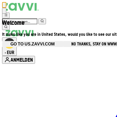
Welcome
It looks like you are in United States, would you like to see our si
NO THANKS, STAY ON WWW
GO TO US.ZAVVI.COM
EUR
•
ANMELDEN