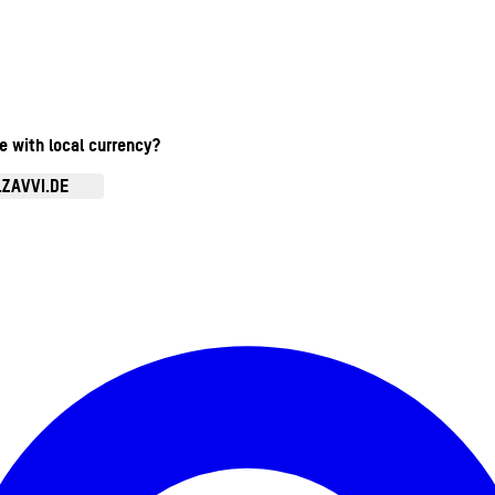
te with local currency?
.ZAVVI.DE
Kontomenü aufrufen