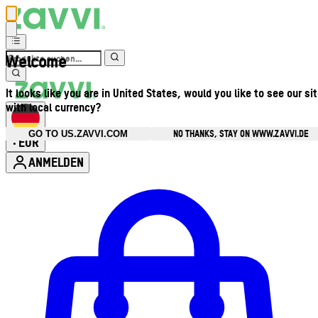
Welcome
It looks like you are in United States, would you like to see our si
with local currency?
NO THANKS, STAY ON WWW.ZAVVI.DE
GO TO US.ZAVVI.COM
EUR
•
ANMELDEN
Kontomenü aufrufen