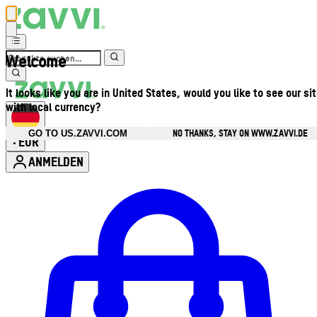
Welcome
It looks like you are in United States, would you like to see our si
with local currency?
NO THANKS, STAY ON WWW.ZAVVI.DE
GO TO US.ZAVVI.COM
EUR
•
ANMELDEN
Kontomenü aufrufen