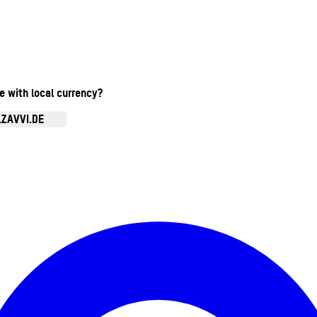
te with local currency?
.ZAVVI.DE
Kontomenü aufrufen