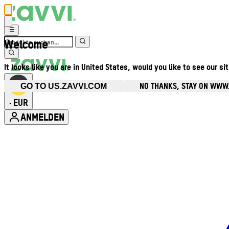
Welcome
It looks like you are in United States, would you like to see our si
NO THANKS, STAY ON WWW
GO TO US.ZAVVI.COM
EUR
•
ANMELDEN