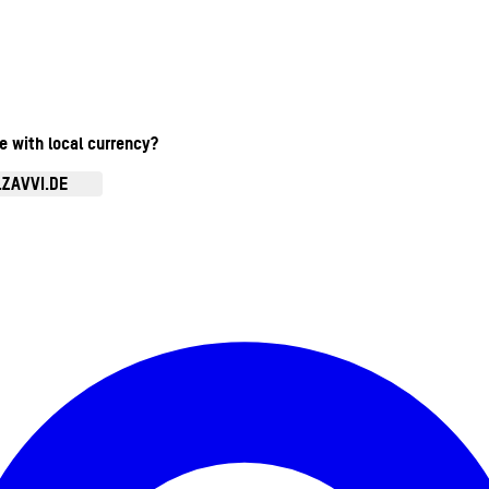
te with local currency?
.ZAVVI.DE
Kontomenü aufrufen