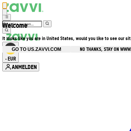
Welcome
It looks like you are in United States, would you like to see our si
NO THANKS, STAY ON WWW
GO TO US.ZAVVI.COM
EUR
•
ANMELDEN