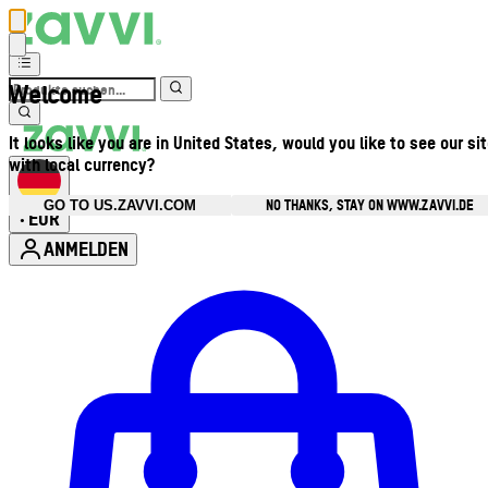
Welcome
It looks like you are in United States, would you like to see our si
with local currency?
NO THANKS, STAY ON WWW.ZAVVI.DE
GO TO US.ZAVVI.COM
EUR
•
ANMELDEN
Kontomenü aufrufen