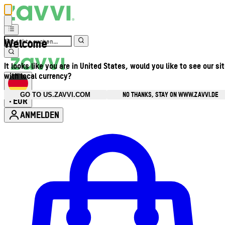
Welcome
It looks like you are in United States, would you like to see our si
with local currency?
NO THANKS, STAY ON WWW.ZAVVI.DE
GO TO US.ZAVVI.COM
EUR
•
ANMELDEN
Kontomenü aufrufen