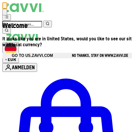
Welcome
It looks like you are in United States, would you like to see our si
with local currency?
NO THANKS, STAY ON WWW.ZAVVI.DE
GO TO US.ZAVVI.COM
EUR
•
ANMELDEN
Kontomenü aufrufen