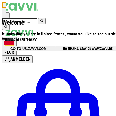
Welcome
It looks like you are in United States, would you like to see our si
with local currency?
NO THANKS, STAY ON WWW.ZAVVI.DE
GO TO US.ZAVVI.COM
EUR
•
ANMELDEN
Kontomenü aufrufen