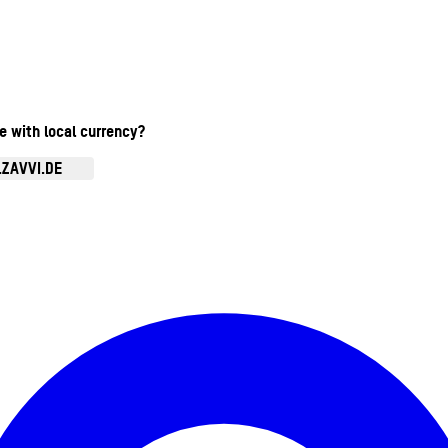
te with local currency?
.ZAVVI.DE
Kontomenü aufrufen