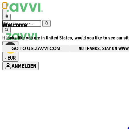
Welcome
It looks like you are in United States, would you like to see our si
NO THANKS, STAY ON WWW
GO TO US.ZAVVI.COM
EUR
•
ANMELDEN