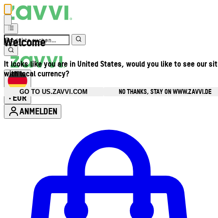
Welcome
It looks like you are in United States, would you like to see our si
with local currency?
NO THANKS, STAY ON WWW.ZAVVI.DE
GO TO US.ZAVVI.COM
EUR
•
ANMELDEN
Kontomenü aufrufen