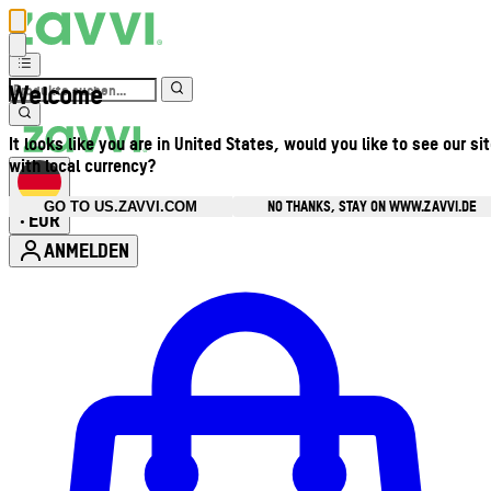
Welcome
It looks like you are in United States, would you like to see our si
with local currency?
NO THANKS, STAY ON WWW.ZAVVI.DE
GO TO US.ZAVVI.COM
EUR
•
ANMELDEN
Kontomenü aufrufen