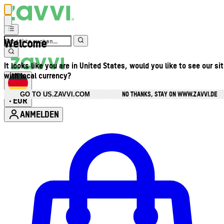
Welcome
It looks like you are in United States, would you like to see our si
with local currency?
NO THANKS, STAY ON WWW.ZAVVI.DE
GO TO US.ZAVVI.COM
EUR
•
ANMELDEN
Kontomenü aufrufen