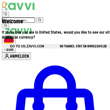
Welcome
It looks like you are in United States, would you like to see our si
with local currency?
NO THANKS, STAY ON WWW.ZAVVI.DE
GO TO US.ZAVVI.COM
EUR
•
ANMELDEN
Kontomenü aufrufen