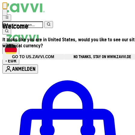
Welcome
It looks like you are in United States, would you like to see our si
with local currency?
NO THANKS, STAY ON WWW.ZAVVI.DE
GO TO US.ZAVVI.COM
EUR
•
ANMELDEN
Kontomenü aufrufen