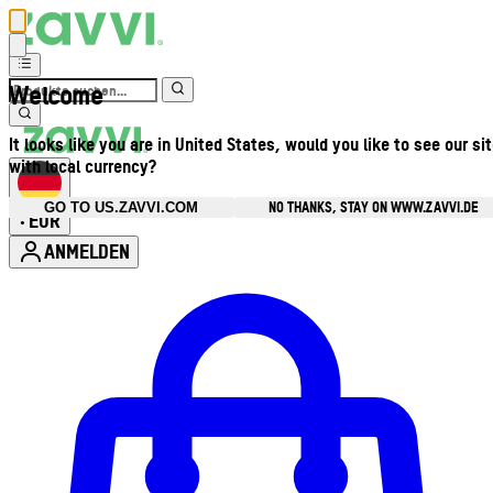
Welcome
It looks like you are in United States, would you like to see our si
with local currency?
NO THANKS, STAY ON WWW.ZAVVI.DE
GO TO US.ZAVVI.COM
EUR
•
ANMELDEN
Kontomenü aufrufen