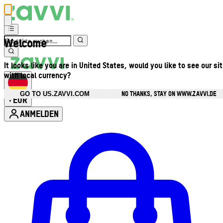
Welcome
It looks like you are in United States, would you like to see our si
with local currency?
NO THANKS, STAY ON WWW.ZAVVI.DE
GO TO US.ZAVVI.COM
EUR
•
ANMELDEN
Kontomenü aufrufen