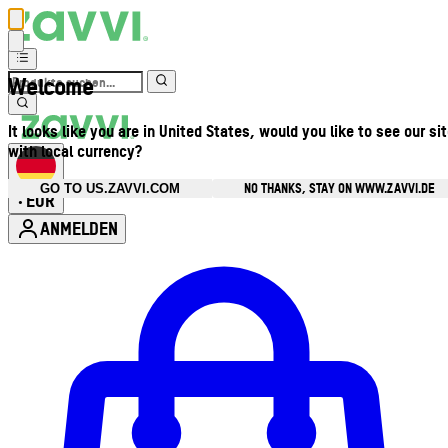
Welcome
It looks like you are in United States, would you like to see our si
with local currency?
NO THANKS, STAY ON WWW.ZAVVI.DE
GO TO US.ZAVVI.COM
EUR
•
ANMELDEN
Kontomenü aufrufen