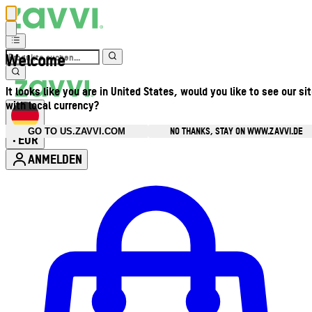
Welcome
It looks like you are in United States, would you like to see our si
with local currency?
NO THANKS, STAY ON WWW.ZAVVI.DE
GO TO US.ZAVVI.COM
EUR
•
ANMELDEN
Kontomenü aufrufen