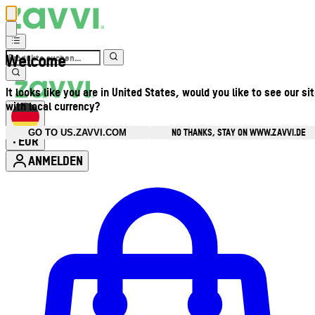
Welcome
It looks like you are in United States, would you like to see our si
with local currency?
NO THANKS, STAY ON WWW.ZAVVI.DE
GO TO US.ZAVVI.COM
EUR
•
ANMELDEN
Kontomenü aufrufen