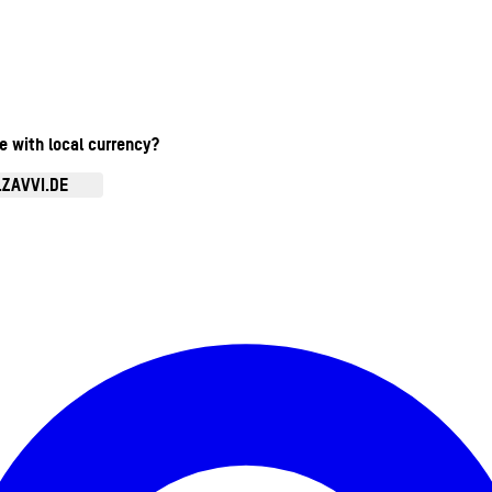
te with local currency?
.ZAVVI.DE
Kontomenü aufrufen