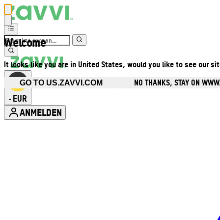
Welcome
It looks like you are in United States, would you like to see our si
NO THANKS, STAY ON WWW
GO TO US.ZAVVI.COM
EUR
•
ANMELDEN