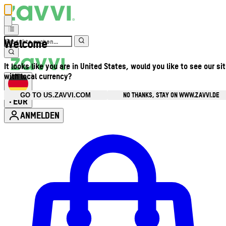
Welcome
It looks like you are in United States, would you like to see our si
with local currency?
NO THANKS, STAY ON WWW.ZAVVI.DE
GO TO US.ZAVVI.COM
EUR
•
ANMELDEN
Kontomenü aufrufen