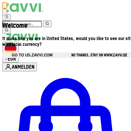
Welcome
It looks like you are in United States, would you like to see our si
with local currency?
NO THANKS, STAY ON WWW.ZAVVI.DE
GO TO US.ZAVVI.COM
EUR
•
ANMELDEN
Kontomenü aufrufen